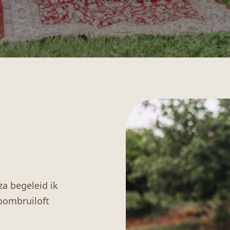
za begeleid ik
roombruiloft