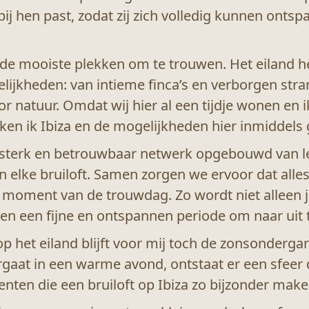
bij hen past, zodat zij zich volledig kunnen ont
n de mooiste plekken om te trouwen. Het eiland h
ijkheden: van intieme finca’s en verborgen strandje
 natuur. Omdat wij hier al een tijdje wonen en ik
n ik Ibiza en de mogelijkheden hier inmiddels 
n sterk en betrouwbaar netwerk opgebouwd van lev
n elke bruiloft. Samen zorgen we ervoor dat alles
 moment van de trouwdag. Zo wordt niet alleen jull
en een fijne en ontspannen periode om naar uit t
het eiland blijft voor mij toch de zonsonderga
aat in een warme avond, ontstaat er een sfeer die
nten die een bruiloft op Ibiza zo bijzonder make