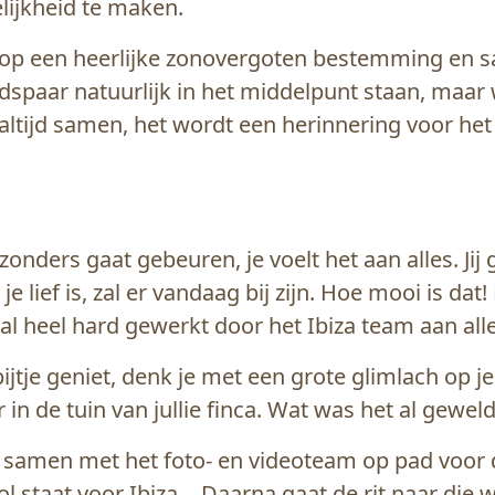
elijkheid te maken.
 op een heerlijke zonovergoten bestemming en s
idspaar natuurlijk in het middelpunt staan, maar 
tijd samen, het wordt een herinnering voor het l
jzonders gaat gebeuren, je voelt het aan alles. Jij
ief is, zal er vandaag bij zijn. Hoe mooi is dat! En 
al heel hard gewerkt door het Ibiza team aan al
jtje geniet, denk je met een grote glimlach op je
in de tuin van jullie finca. Wat was het al gewel
llie samen met het foto- en videoteam op pad voor
l staat voor Ibiza… Daarna gaat de rit naar die