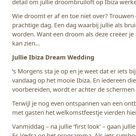
detail om jullie droombruiloft op Ibiza werk
Wie droomt er af en toe niet over? Trouwen
prachtige dag. Een dag waarbij jullie als bru
worden. Want een droom als deze creëer je al
kan zien…
Jullie Ibiza Dream Wedding
’s Morgens sta je op en je weet dat er iets bi
vandaag op het mooie Ibiza. En iedereen die je l
voorbereiden, wordt er achter de schermen 
Terwijl je nog even ontspannen van een ontbi
met gasten het welkomstfeestje vierden hier 
Vanmiddag – na jullie ‘first look’ – gaan ju
Es Vedra op het programma. Als iets symboo