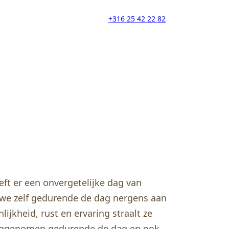
+316 25 42 22 82
eeft er een onvergetelijke dag van
 we zelf gedurende de dag nergens aan
jkheid, rust en ervaring straalt ze
 weggenomen gedurende de dag en ook