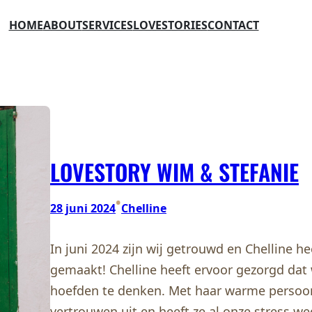
HOME
ABOUT
SERVICES
LOVESTORIES
CONTACT
LOVESTORY WIM & STEFANIE
•
28 juni 2024
Chelline
In juni 2024 zijn wij getrouwd en Chelline h
gemaakt! Chelline heeft ervoor gezorgd dat
hoefden te denken. Met haar warme persoonli
vertrouwen uit en heeft ze al onze stress