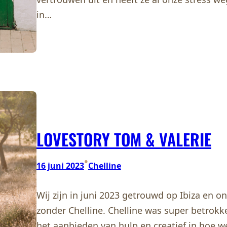
in…
LOVESTORY TOM & VALERIE
•
16 juni 2023
Chelline
Wij zijn in juni 2023 getrouwd op Ibiza en o
zonder Chelline. Chelline was super betrokke
het aanbieden van hulp en creatief in hoe 